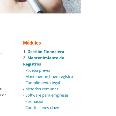
Módulos
1.
Gestión Financiera
e:
2.
Mantenimiento de
Registros
r
-
Prueba previa
-
Mantener un buen registro
-
Cumplimiento legal
un
-
Métodos comunes
o de
-
Software para empresas
-
Formación
-
Conclusiones clave