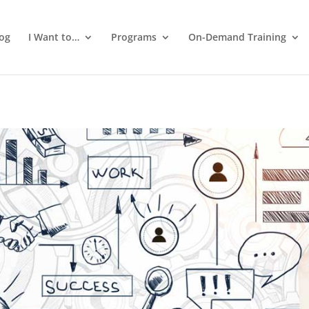
log
I Want to…
Programs
On-Demand Training