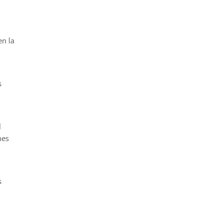
en la
s
l
nes
s