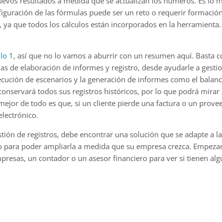
evos resultados a medida que se actualizan los números. Es lo m
figuración de las fórmulas puede ser un reto o requerir formació
, ya que todos los cálculos están incorporados en la herramienta.
lo 1
, así que no lo vamos a aburrir con un resumen aquí. Basta 
as de elaboración de informes y registro, desde ayudarle a gestion
ecución de escenarios y la generación de informes como el balance
onservará todos sus registros históricos, por lo que podrá mirar
 mejor de todo es que, si un cliente pierde una factura o un prove
electrónico.
stión de registros, debe encontrar una solución que se adapte a l
mo para poder ampliarla a medida que su empresa crezca. Empezar
mpresas, un contador o un asesor financiero para ver si tienen a