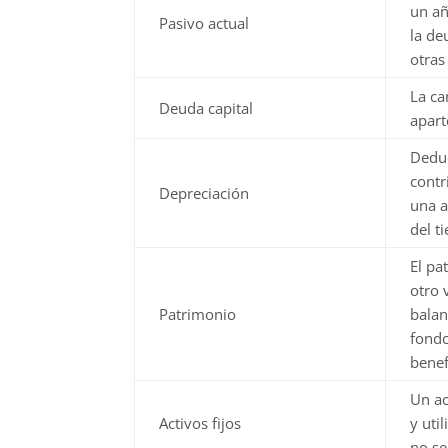
un añ
Pasivo actual
la de
otras
La ca
Deuda capital
apart
Deduc
contr
Depreciación
una a
del t
El pa
otro 
Patrimonio
balan
fondo
benef
Un ac
Activos fijos
y uti
no se