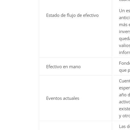
Un es
Estado de flujo de efectivo
antic
más e
inver
queda
valio
infor
Fondo
Efectivo en mano
que p
Cuent
esper
año d
Eventos actuales
activ
exist
y otr
Las d