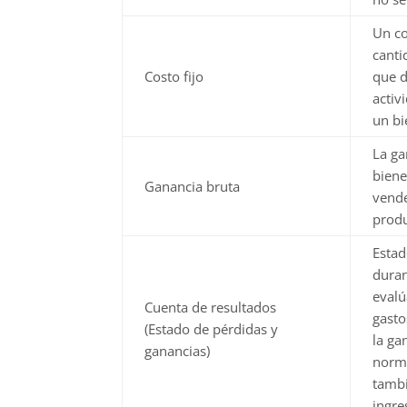
Un co
canti
Costo fijo
que d
activ
un bi
La ga
biene
Ganancia bruta
vende
produ
Estad
duran
evalú
Cuenta de resultados
gasto
(Estado de pérdidas y
la ga
ganancias)
norma
tambi
ingre