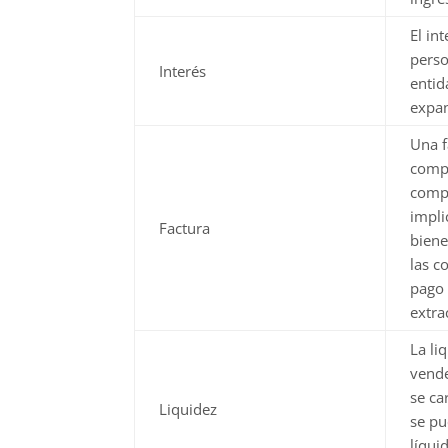
El in
perso
Interés
entid
expan
Una f
compr
compr
impli
Factura
biene
las c
pago 
extra
La li
vende
se ca
Liquidez
se pu
líqui