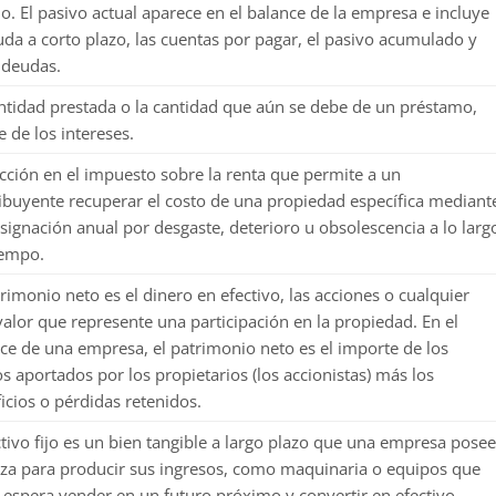
o. El pasivo actual aparece en el balance de la empresa e incluye
uda a corto plazo, las cuentas por pagar, el pasivo acumulado y
 deudas.
ntidad prestada o la cantidad que aún se debe de un préstamo,
e de los intereses.
ción en el impuesto sobre la renta que permite a un
ibuyente recuperar el costo de una propiedad específica mediant
signación anual por desgaste, deterioro u obsolescencia a lo larg
iempo.
trimonio neto es el dinero en efectivo, las acciones o cualquier
valor que represente una participación en la propiedad. En el
ce de una empresa, el patrimonio neto es el importe de los
s aportados por los propietarios (los accionistas) más los
icios o pérdidas retenidos.
tivo fijo es un bien tangible a largo plazo que una empresa pose
liza para producir sus ingresos, como maquinaria o equipos que
 espera vender en un futuro próximo y convertir en efectivo.