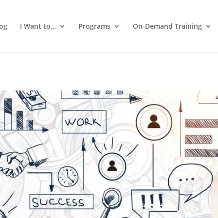
log
I Want to…
Programs
On-Demand Training