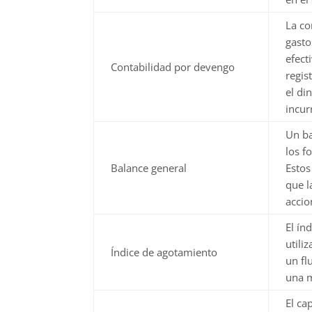
La co
gasto
efect
Contabilidad por devengo
regis
el di
incur
Un ba
los 
Balance general
Estos
que l
accio
El ín
utili
Índice de agotamiento
un fl
una m
El ca