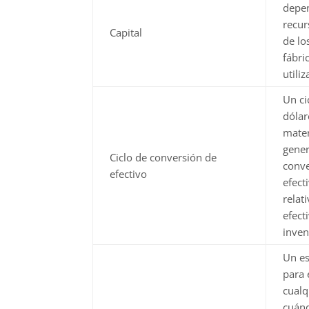
depen
recur
Capital
de lo
fábri
utili
Un ci
dólar
mater
gener
Ciclo de conversión de
conve
efectivo
efect
relat
efect
inven
Un es
para 
cualq
cuánd