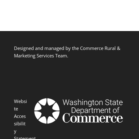
Designed and managed by the Commerce Rural &
Marketing Services Team.
Websi
te
Acces
sibilit
y
Statement