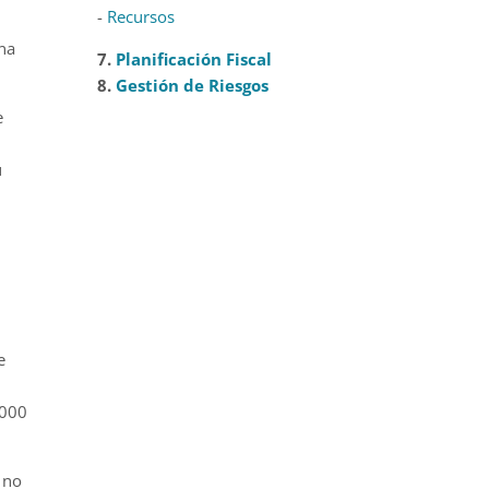
-
Recursos
una
7.
Planificación Fiscal
8.
Gestión de Riesgos
e
u
e
,000
 no