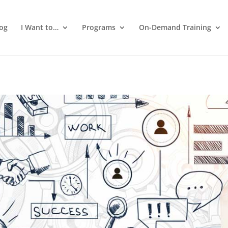
log
I Want to…
Programs
On-Demand Training