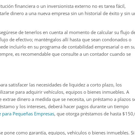
tución financiera o un inversionista externo no es tarea fácil,
arle dinero a una nueva empresa sin un historial de éxito y sin 
segúrese de tenerlos en cuenta al momento de calcular su flujo d
 flujo de efectivo; manténgalos allí hasta que sean condonados o
puede incluirlo en su programa de contabilidad empresarial o en s
iempre, es recomendable que consulte a un contador cuando se
para satisfacer las necesidades de liquidez a corto plazo, los
izarse para adquirir vehículos, equipos o bienes inmuebles. A
 se extrae dinero a medida que se necesita, un préstamo a plazos s
éstamo y los intereses, deberá hacer pagos durante un tiempo
le para Pequeñas Empresas
, que otorga préstamos de hasta $150
 se pone como garantía, equipos, vehículos o bienes inmuebles. Si