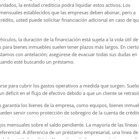
dados, la entidad crediticia podrá liquidar estos activos. Los
 mensuales establecidos que las empresas deben abonar, pero a
rédito, usted puede solicitar financiación adicional en caso de qu
culos, la duración de la financiación está sujeta a la vida útil de
 para bienes inmuebles suelen tener plazos más largos. En ciert
réstamos con antelación; asegúrese de evacuar todas sus dudas en
 cuando esté buscando un préstamo.
arse para cubrir los gastos operativos a medida que surgen. Suele
n déficit en el flujo de efectivo debido a que un cliente se retras
mo garantía los bienes de la empresa, como equipos, bienes inmu
ueden servir como protección de sobregiro de la cuenta de crédi
agos mensuales sobre el saldo pendiente. La mayoría de las líneas 
preferencial. A diferencia de un préstamo empresarial, una línea 