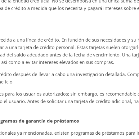
s de la entidad crediticia. No se desembolsa en una única suma 
a de crédito a medida que los necesita y pagará intereses sobre el 
cida a una línea de crédito. En función de sus necesidades y su hi
ar a una tarjeta de crédito personal. Estas tarjetas suelen otorgar
dad del saldo adeudado antes de la fecha de vencimiento. Una tar
a, así como a evitar intereses elevados en sus compras.
rédito después de llevar a cabo una investigación detallada. Com
eficio.
les para los usuarios autorizados; sin embargo, es recomendable q
el usuario. Antes de solicitar una tarjeta de crédito adicional, h
rogramas de garantía de préstamos
cionales ya mencionadas, existen programas de préstamos para in